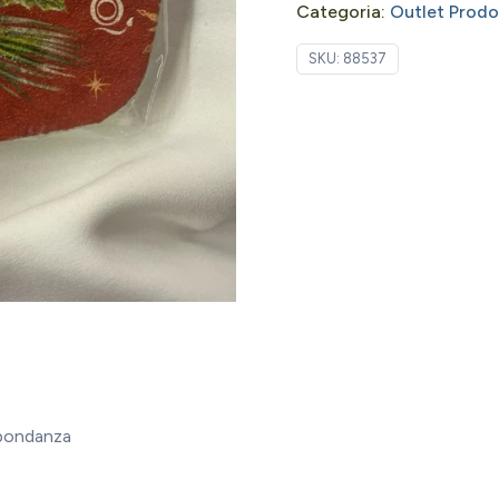
Categoria:
Outlet Prodot
SKU:
88537
bbondanza