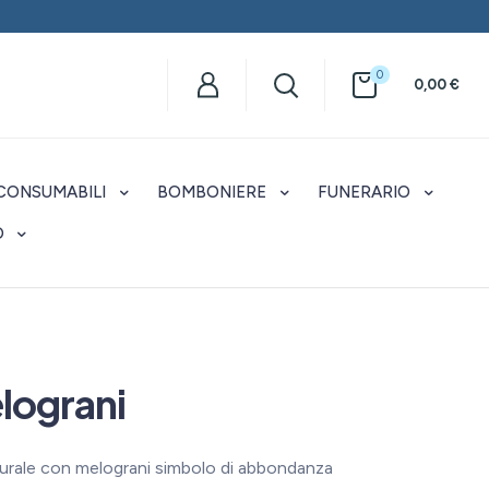
0
0,00
€
CONSUMABILI
BOMBONIERE
FUNERARIO
O
lograni
gurale con melograni simbolo di abbondanza