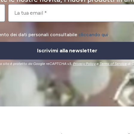
ento dei dati personali consultabile
cliccando qui
.
Iscrivimi alla newsletter
o sito è protetto da Google reCAPTCHA v3,
Privacy Policy
e
Terms of Service
di G