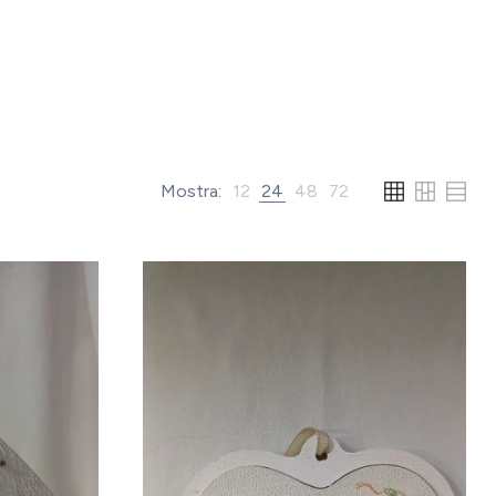
Mostra:
12
24
48
72