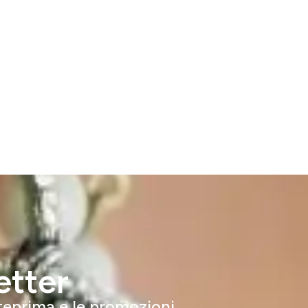
etter
nteprima e le promozioni.