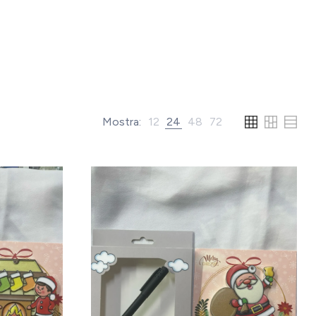
Mostra:
12
24
48
72