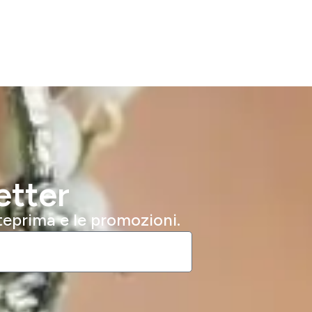
etter
nteprima e le promozioni.