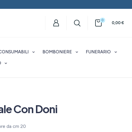
0
0,00
€
CONSUMABILI
BOMBONIERE
FUNERARIO
O
le Con Doni
hore da cm 20