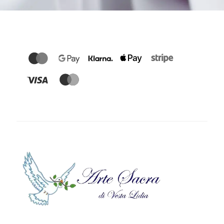
Mood Calze
Lampada Paesaggio
9,00
€
Invernale
13,00
€