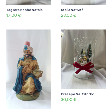
Tagliere Babbo Natale
Stella Natività
17,00
€
23,00
€
Presepe Nel Cilindro
30,00
€