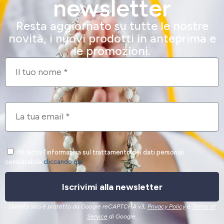
Mood Slitta
Mood Renna
9,00
€
9,00
€
Mood Pinguino
Mood Camino
9,00
€
9,00
€