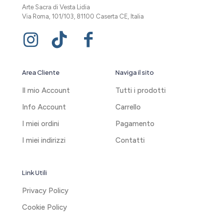
Lampada Lettera A Babbo
Lampada Cilindro Babbo
Natale
Natale
13,00
€
12,00
€