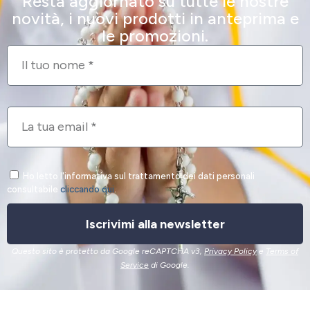
Resta aggiornato su tutte le nostre
novità, i nuovi prodotti in anteprima e
le promozioni.
Ho letto l'informativa sul trattamento dei dati personali
consultabile
cliccando qui
.
Iscrivimi alla newsletter
Questo sito è protetto da Google reCAPTCHA v3,
Privacy Policy
e
Terms of
Service
di Google.