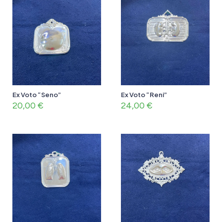
Ex Voto “Seno”
Ex Voto “Reni”
20,00
€
24,00
€