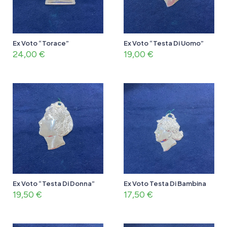
Ex Voto “Torace”
Ex Voto “Testa Di Uomo”
24,00
€
19,00
€
Ex Voto “Testa Di Donna”
Ex Voto Testa Di Bambina
19,50
€
17,50
€