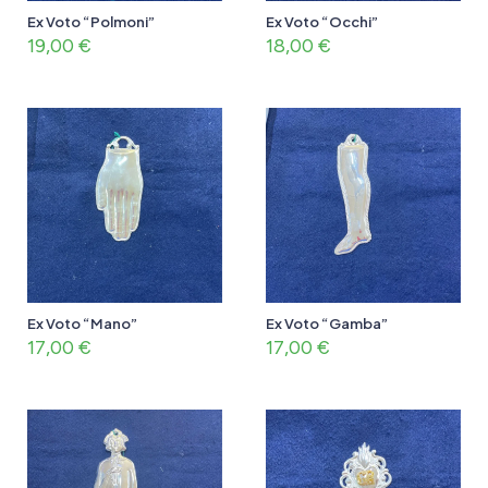
Ex Voto “Polmoni”
Ex Voto “Occhi”
19,00
€
18,00
€
Ex Voto “Mano”
Ex Voto “Gamba”
17,00
€
17,00
€