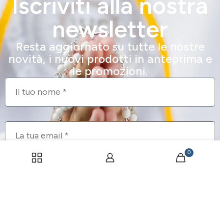
Iscriviti alla nostra
newsletter
Resta aggiornato su tutte le nostre
novità, i nuovi prodotti in anteprima e
le promozioni.
0
Ho letto l'informativa sul trattamento dei dati personali
consultabile
cliccando qui
.
Iscrivimi alla newsletter