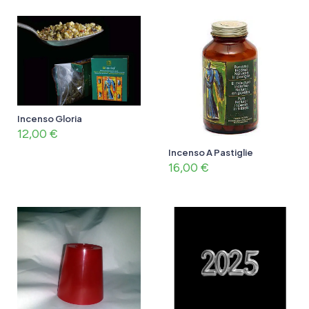
Incenso Gloria
12,00
€
Incenso A Pastiglie
16,00
€