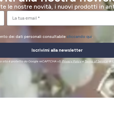
e le nostre novità, i nuovi prodotti in a
ento dei dati personali consultabile
cliccando qui
.
Iscrivimi alla newsletter
o sito è protetto da Google reCAPTCHA v3,
Privacy Policy
e
Terms of Service
di G