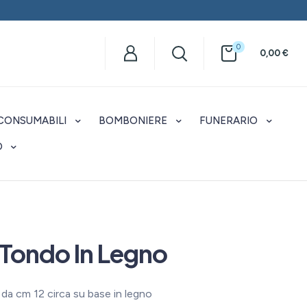
0
0,00
€
CONSUMABILI
BOMBONIERE
FUNERARIO
O
 Tondo In Legno
 da cm 12 circa su base in legno