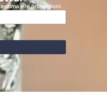
nteprima e le promozioni.
oogle.