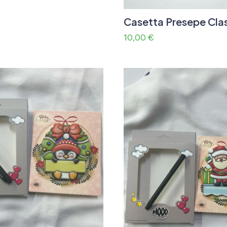
Casetta Presepe Cla
10,00
€