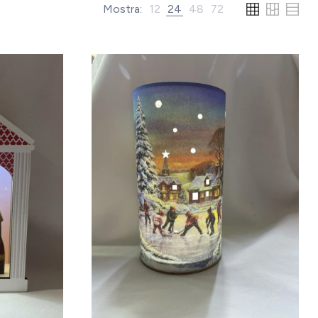
Mostra:
12
24
48
72