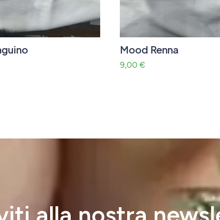
nguino
Mood Renna
9,00
€
iviti alla nostra newsl