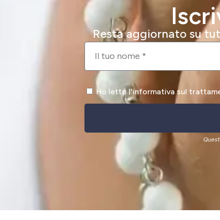
Iscr
Resta aggiornato su tutt
Ho letto l'informativa sul trattam
Quest