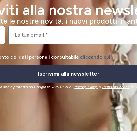
iviti alla nostra newsl
e le nostre novità, i nuovi prodotti in a
ento dei dati personali consultabile
cliccando qui
.
Iscrivimi alla newsletter
o sito è protetto da Google reCAPTCHA v3,
Privacy Policy
e
Terms of Service
di G