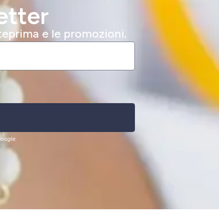
etter
nteprima e le promozioni.
oogle.