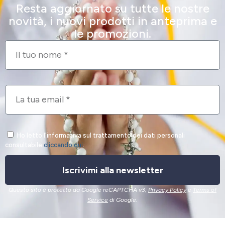
Resta aggiornato su tutte le nostre
novità, i nuovi prodotti in anteprima e
le promozioni.
Ho letto l'informativa sul trattamento dei dati personali
consultabile
cliccando qui
.
Iscrivimi alla newsletter
Questo sito è protetto da Google reCAPTCHA v3,
Privacy Policy
e
Terms of
Service
di Google.