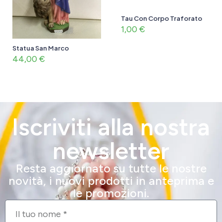
Tau Con Corpo Traforato
1,00
€
Statua San Marco
44,00
€
Iscriviti alla nostra
newsletter
Resta aggiornato su tutte le nostre
novità, i nuovi prodotti in anteprima e
le promozioni.