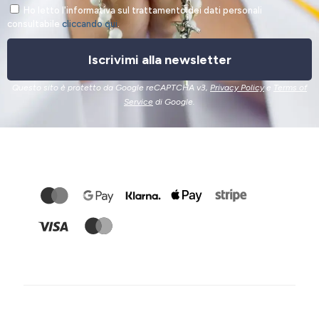
Ho letto l'informativa sul trattamento dei dati personali
consultabile
cliccando qui
.
Iscrivimi alla newsletter
Questo sito è protetto da Google reCAPTCHA v3,
Privacy Policy
e
Terms of
Service
di Google.