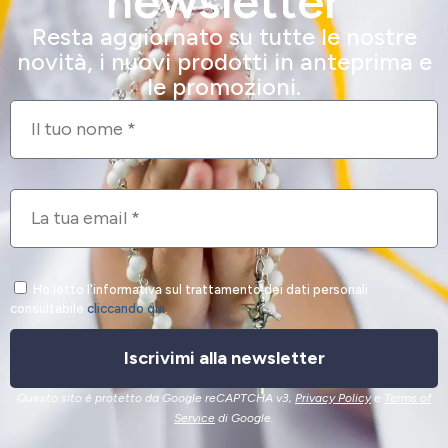
newsletter
Resta aggiornato su tutte le nostre
novità, i nuovi prodotti in anteprima e
le promozioni.
Ho letto l'informativa sul trattamento dei dati personali
consultabile
cliccando qui
.
Iscrivimi alla newsletter
Questo sito è protetto da Google reCAPTCHA v3,
Privacy Policy
e
Terms of
Service
di Google.