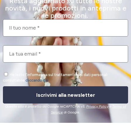
Resta aggiornato su tutte le nostre
novità, i nuovi prodotti in anteprima e
le promozioni.
Ho letto l'informativa sul trattamento dei dati personali
consultabile
cliccando qui
.
Iscrivimi alla newsletter
Questo sito è protetto da Google reCAPTCHA v3,
Privacy Policy
e
Terms of
Service
di Google.