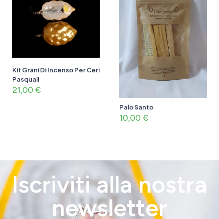
Kit Grani Di Incenso Per Ceri
Pasquali
21,00
€
Palo Santo
10,00
€
Iscriviti alla nostra
newsletter