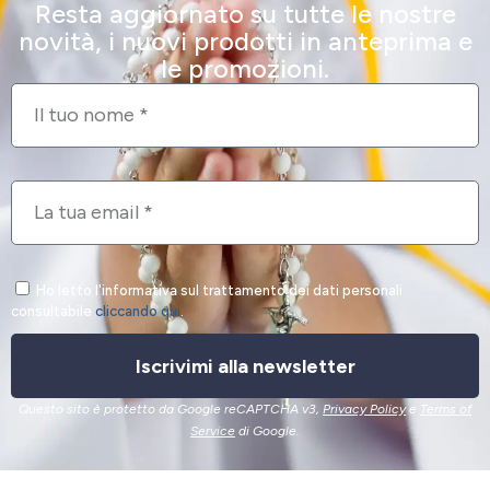
Resta aggiornato su tutte le nostre
novità, i nuovi prodotti in anteprima e
le promozioni.
Ho letto l'informativa sul trattamento dei dati personali
consultabile
cliccando qui
.
Iscrivimi alla newsletter
Questo sito è protetto da Google reCAPTCHA v3,
Privacy Policy
e
Terms of
Service
di Google.