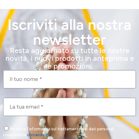
Iscriviti alla nostra
newsletter
Resta aggiornato su tutte le nostre
novità, i nuovi prodotti in anteprima e
le promozioni.
Ho letto l'informativa sul trattamento dei dati personali
consultabile
cliccando qui
.