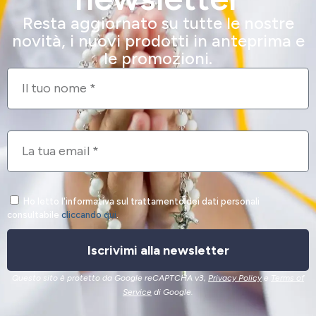
Resta aggiornato su tutte le nostre
novità, i nuovi prodotti in anteprima e
le promozioni.
Ho letto l'informativa sul trattamento dei dati personali
consultabile
cliccando qui
.
Iscrivimi alla newsletter
Questo sito è protetto da Google reCAPTCHA v3,
Privacy Policy
e
Terms of
Service
di Google.