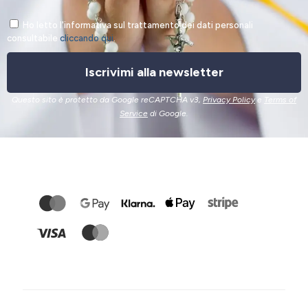
Ho letto l'informativa sul trattamento dei dati personali
consultabile
cliccando qui
.
Iscrivimi alla newsletter
Questo sito è protetto da Google reCAPTCHA v3,
Privacy Policy
e
Terms of
Service
di Google.