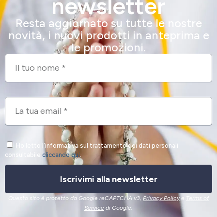
newsletter
Resta aggiornato su tutte le nostre
novità, i nuovi prodotti in anteprima e
le promozioni.
Ho letto l'informativa sul trattamento dei dati personali
consultabile
cliccando qui
.
Iscrivimi alla newsletter
Questo sito è protetto da Google reCAPTCHA v3,
Privacy Policy
e
Terms of
Service
di Google.