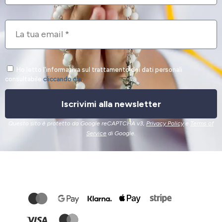
Ho letto l'informativa sul trattamento dei dati personali
consultabile
cliccando qui
.
Iscrivimi alla newsletter
Questo sito è protetto da Google reCAPTCHA v3,
Privacy Policy
e
Terms of
Service
di Google.