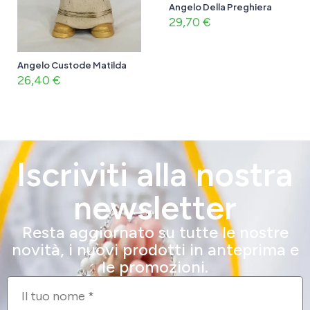
Angelo Della Preghiera
29,70
€
Angelo Custode Matilda
26,40
€
Iscriviti alla nostra
newsletter
Resta aggiornato su tutte le nostre
novità, i nuovi prodotti in anteprima e
le promozioni.