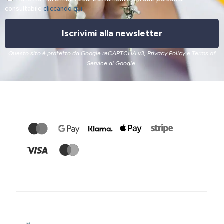
consultabile
cliccando qui
.
Iscrivimi alla newsletter
Questo sito è protetto da Google reCAPTCHA v3,
Privacy Policy
e
Terms of
Service
di Google.