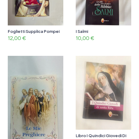
Foglietti Supplica Pompei
I Salmi
12,00
€
10,00
€
Libro I Quindici Giovedi Di