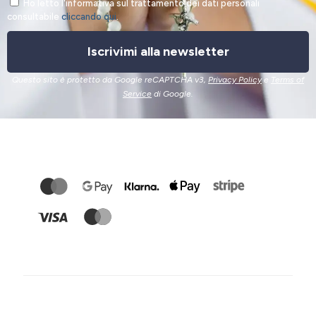
Ho letto l'informativa sul trattamento dei dati personali
consultabile
cliccando qui
.
Iscrivimi alla newsletter
Questo sito è protetto da Google reCAPTCHA v3,
Privacy Policy
e
Terms of
Service
di Google.