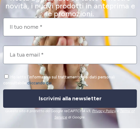
novità, i nuovi prodotti in anteprima e
le promozioni.
Ho letto l'informativa sul trattamento dei dati personali
consultabile
cliccando qui
.
Iscrivimi alla newsletter
Questo sito è protetto da Google reCAPTCHA v3,
Privacy Policy
e
Terms of
Service
di Google.