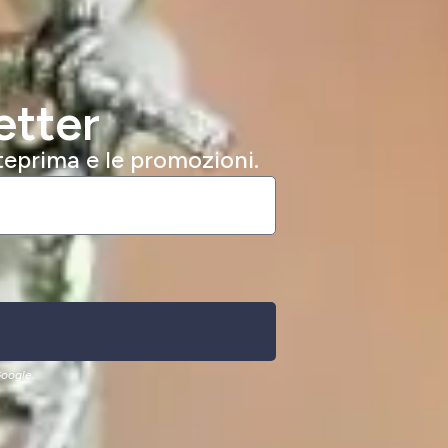
etter
nteprima e le promozioni.
oogle.