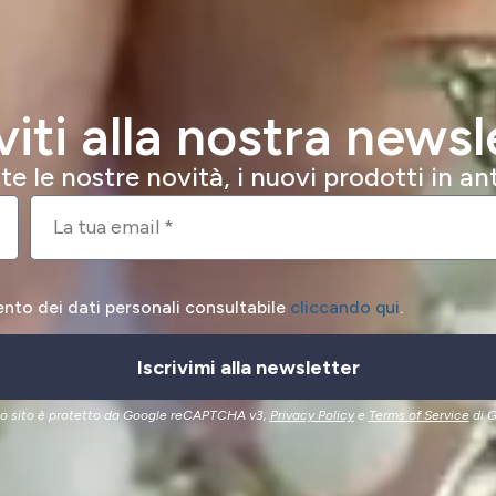
iviti alla nostra newsl
e le nostre novità, i nuovi prodotti in a
ento dei dati personali consultabile
cliccando qui
.
Iscrivimi alla newsletter
o sito è protetto da Google reCAPTCHA v3,
Privacy Policy
e
Terms of Service
di G