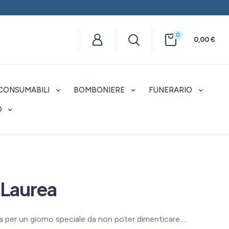
0
0,00
€
CONSUMABILI
BOMBONIERE
FUNERARIO
O
 Laurea
a per un giorno speciale da non poter dimenticare….