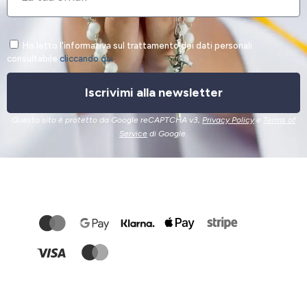
Ho letto l'informativa sul trattamento dei dati personali
consultabile
cliccando qui
.
Iscrivimi alla newsletter
Questo sito è protetto da Google reCAPTCHA v3,
Privacy Policy
e
Terms of
Service
di Google.