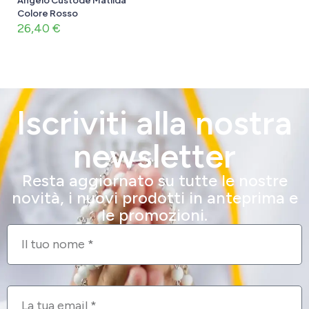
Angelo Custode Matilda
Colore Rosso
26,40
€
Iscriviti alla nostra
newsletter
Resta aggiornato su tutte le nostre
novità, i nuovi prodotti in anteprima e
le promozioni.