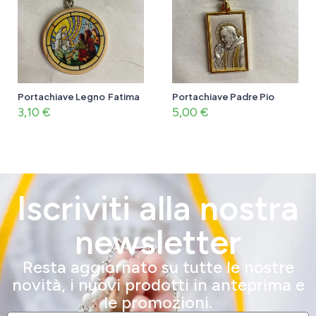
Portachiave Legno Fatima
Portachiave Padre Pio
3,10
€
5,00
€
Iscriviti alla nostra
newsletter
Resta aggiornato su tutte le nostre
novità, i nuovi prodotti in anteprima e
le promozioni.