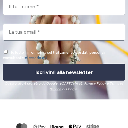
Ho letto l'informativa sul trattamento dei dati personali
consultabile
cliccando qui
.
Iscrivimi alla newsletter
Questo sito è protetto da Google reCAPTCHA v3,
Privacy Policy
e
Terms of
Service
di Google.