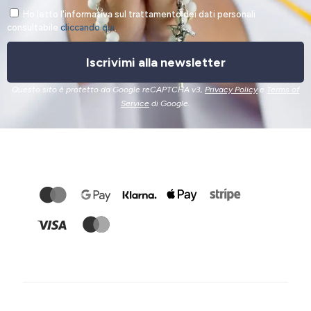
Ho letto l'informativa sul trattamento dei dati personali
consultabile
cliccando qui
.
Iscrivimi alla newsletter
Questo sito è protetto da Google reCAPTCHA v3,
Privacy Policy
e
Terms of
Service
di Google.