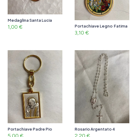
Medaglina Santa Lucia
1,00
€
Portachiave Legno Fatima
3,10
€
Portachiave Padre Pio
Rosario Argentato 4
5,00
€
2,20
€