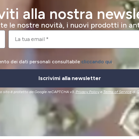
iviti alla nostra newsl
e le nostre novità, i nuovi prodotti in a
ento dei dati personali consultabile
cliccando qui
.
Iscrivimi alla newsletter
o sito è protetto da Google reCAPTCHA v3,
Privacy Policy
e
Terms of Service
di G