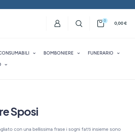
0
0,00
€
CONSUMABILI
BOMBONIERE
FUNERARIO
O
e Sposi
gliato con una bellissima frase i sogni fatti insieme sono