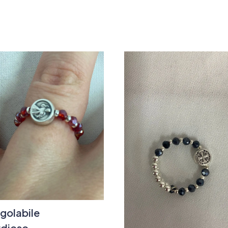
golabile
rdioso