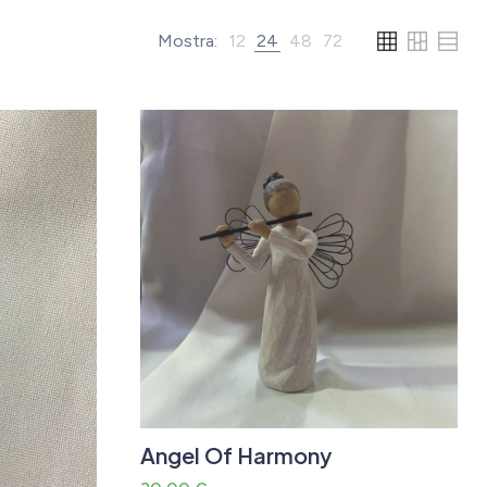
Mostra:
12
24
48
72
Angel Of Harmony