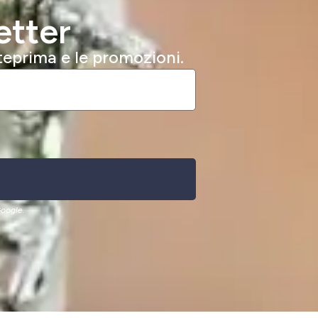
etter
nteprima e le promozioni.
oogle.