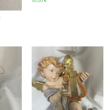
30,00
€
n