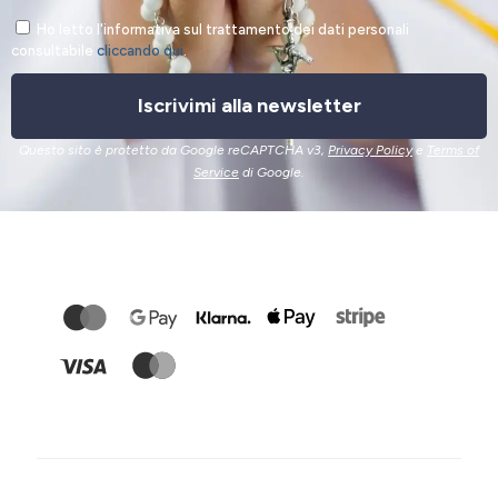
Ho letto l'informativa sul trattamento dei dati personali
consultabile
cliccando qui
.
Iscrivimi alla newsletter
Questo sito è protetto da Google reCAPTCHA v3,
Privacy Policy
e
Terms of
Service
di Google.