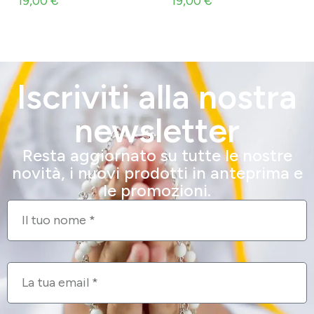
19,00
€
19,00
€
Iscriviti alla nostra
newsletter
Resta aggiornato su tutte le nostre
novità, i nuovi prodotti in anteprima e
le promozioni.