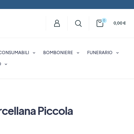
0
0,00
€
CONSUMABILI
BOMBONIERE
FUNERARIO
O
rcellana Piccola