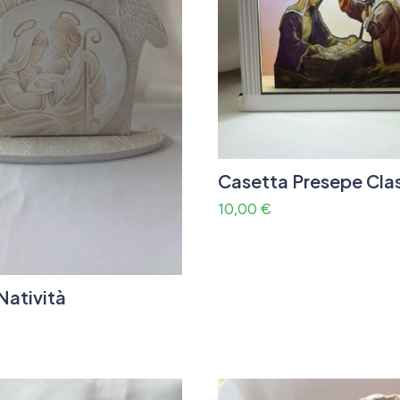
Casetta Presepe Cla
10,00
€
Natività