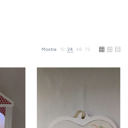
Mostra:
12
24
48
72