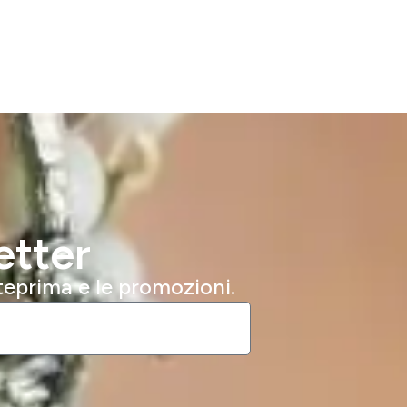
etter
nteprima e le promozioni.