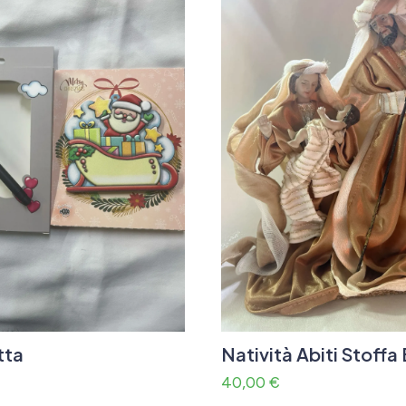
tta
Natività Abiti Stoffa
40,00
€