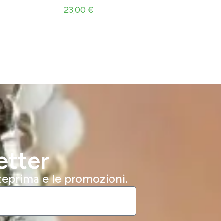
23,00
€
etter
nteprima e le promozioni.