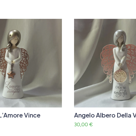
L’Amore Vince
Angelo Albero Della V
30,00
€