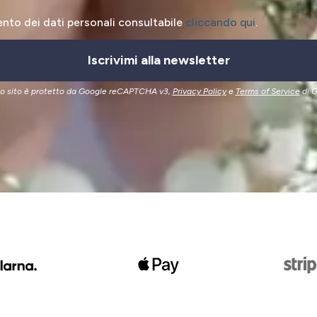
ento dei dati personali consultabile
cliccando qui
.
Iscrivimi alla newsletter
o sito è protetto da Google reCAPTCHA v3,
Privacy Policy
e
Terms of Service
di G