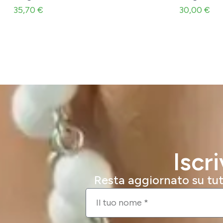
35,70
€
30,00
€
Iscr
Resta aggiornato su tutt