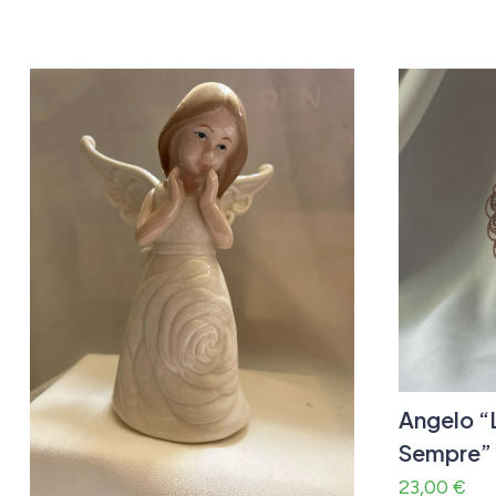
Angelo “
Sempre”
23,00
€