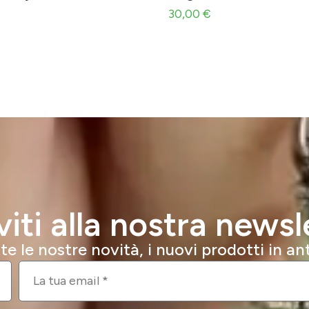
30,00
€
iviti alla nostra newsl
e le nostre novità, i nuovi prodotti in a