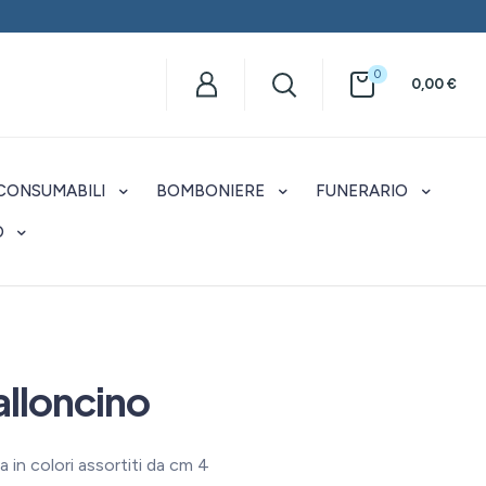
0
0,00
€
CONSUMABILI
BOMBONIERE
FUNERARIO
O
lloncino
na in colori assortiti da cm 4