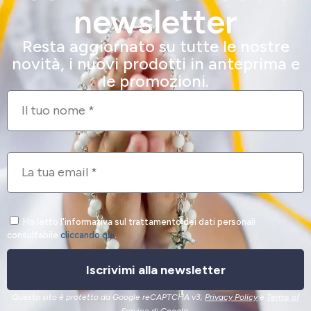
newsletter
Resta aggiornato su tutte le nostre
novità, i nuovi prodotti in anteprima e
le promozioni.
Ho letto l'informativa sul trattamento dei dati personali
consultabile
cliccando qui
.
Iscrivimi alla newsletter
Questo sito è protetto da Google reCAPTCHA v3,
Privacy Policy
e
Terms of