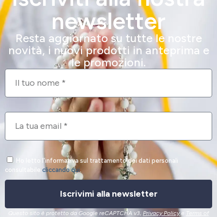
newsletter
Resta aggiornato su tutte le nostre
novità, i nuovi prodotti in anteprima e
le promozioni.
Ho letto l'informativa sul trattamento dei dati personali
consultabile
cliccando qui
.
Iscrivimi alla newsletter
Questo sito è protetto da Google reCAPTCHA v3,
Privacy Policy
e
Terms of