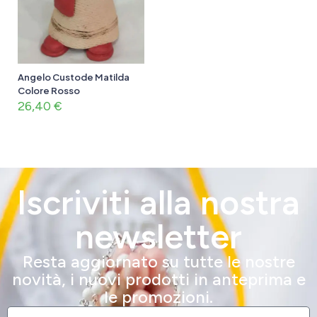
Angelo Custode Matilda
Colore Rosso
26,40
€
Iscriviti alla nostra
newsletter
Resta aggiornato su tutte le nostre
novità, i nuovi prodotti in anteprima e
le promozioni.