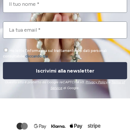
Ho letto l'informativa sul trattamento dei dati personali
consultabile
cliccando qui
.
Iscrivimi alla newsletter
Questo sito è protetto da Google reCAPTCHA v3,
Privacy Policy
e
Terms of
Service
di Google.