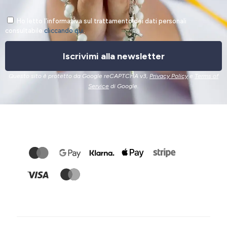
Ho letto l'informativa sul trattamento dei dati personali
consultabile
cliccando qui
.
Iscrivimi alla newsletter
Questo sito è protetto da Google reCAPTCHA v3,
Privacy Policy
e
Terms of
Service
di Google.