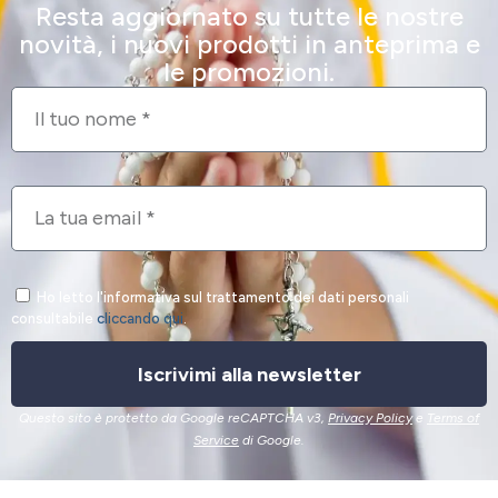
Resta aggiornato su tutte le nostre
novità, i nuovi prodotti in anteprima e
le promozioni.
Ho letto l'informativa sul trattamento dei dati personali
consultabile
cliccando qui
.
Iscrivimi alla newsletter
Questo sito è protetto da Google reCAPTCHA v3,
Privacy Policy
e
Terms of
Service
di Google.