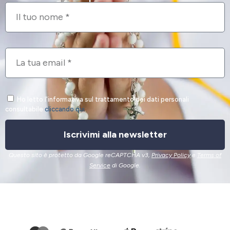
Ho letto l'informativa sul trattamento dei dati personali
consultabile
cliccando qui
.
Iscrivimi alla newsletter
Questo sito è protetto da Google reCAPTCHA v3,
Privacy Policy
e
Terms of
Service
di Google.