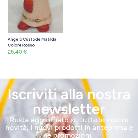
Angelo Custode Matilda
Colore Rosso
26,40
€
Iscriviti alla nostra
newsletter
Resta aggiornato su tutte le nostre
novità, i nuovi prodotti in anteprima e
le promozioni.