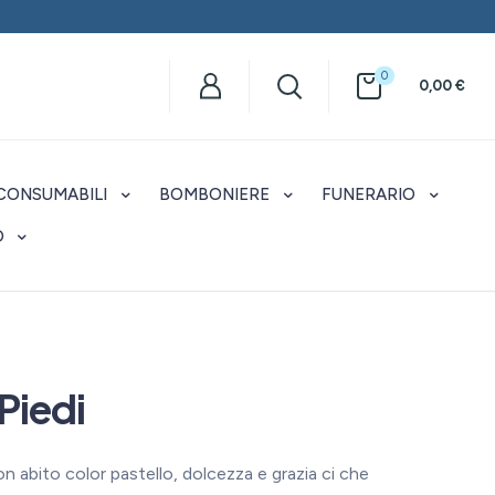
0
0,00
€
CONSUMABILI
BOMBONIERE
FUNERARIO
O
 Piedi
n abito color pastello, dolcezza e grazia ci che