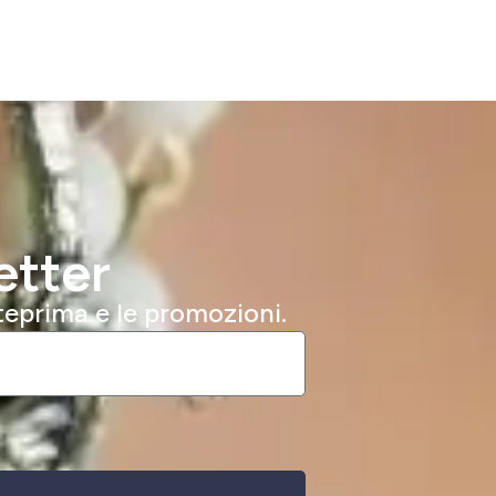
etter
nteprima e le promozioni.