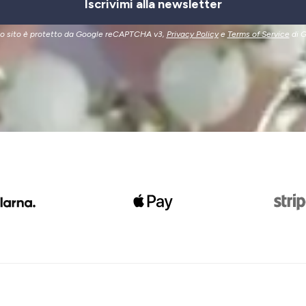
Iscrivimi alla newsletter
o sito è protetto da Google reCAPTCHA v3,
Privacy Policy
e
Terms of Service
di G