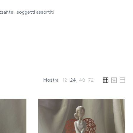
zante . soggetti assortiti
Mostra:
12
24
48
72