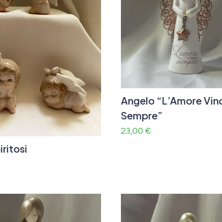
Angelo “L’Amore Vin
Sempre”
23,00
€
iritosi