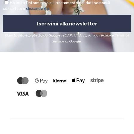
Ho letto l'informativa sul trattamento dei dati personali
consultabile
cliccando qui
.
Iscrivimi alla newsletter
Questo sito è protetto da Google reCAPTCHA v3,
Privacy Policy
e
Terms of
Service
di Google.