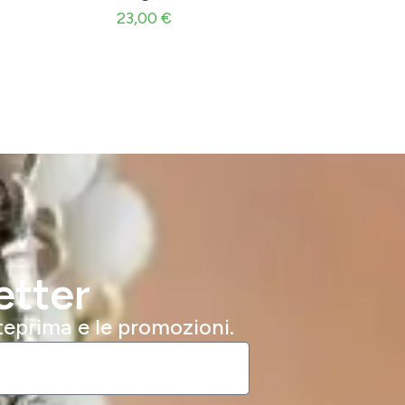
23,00
€
etter
nteprima e le promozioni.