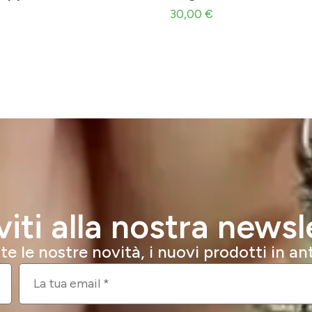
30,00
€
iviti alla nostra newsl
e le nostre novità, i nuovi prodotti in a