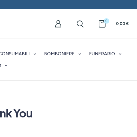
0
0,00
€
CONSUMABILI
BOMBONIERE
FUNERARIO
O
nk You