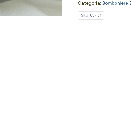
Categoria:
Bomboniere E
SKU:
88451