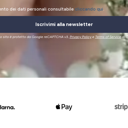
ento dei dati personali consultabile
cliccando qui
.
Iscrivimi alla newsletter
o sito è protetto da Google reCAPTCHA v3,
Privacy Policy
e
Terms of Service
di G