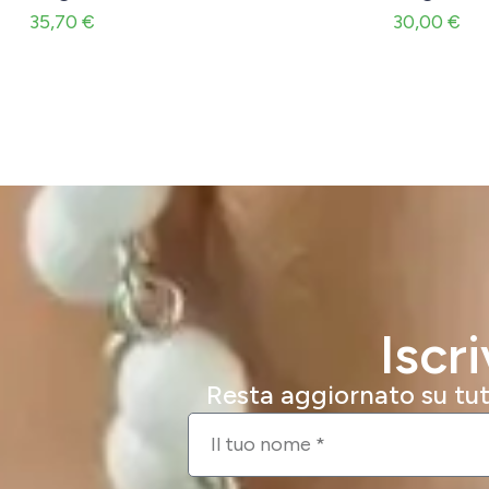
35,70
€
30,00
€
Iscr
Resta aggiornato su tutt