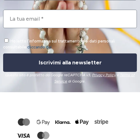
Ho letto l'informativa sul trattamento dei dati personali
consultabile
cliccando qui
.
Iscrivimi alla newsletter
Questo sito è protetto da Google reCAPTCHA v3,
Privacy Policy
e
Terms of
Service
di Google.