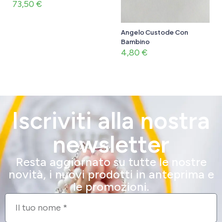
73,50
€
Angelo Custode Con
Bambino
4,80
€
Iscriviti alla nostra
newsletter
Resta aggiornato su tutte le nostre
novità, i nuovi prodotti in anteprima e
le promozioni.