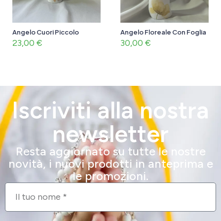
Angelo Cuori Piccolo
Angelo Floreale Con Foglia
23,00
€
30,00
€
Iscriviti alla nostra
newsletter
Resta aggiornato su tutte le nostre
novità, i nuovi prodotti in anteprima e
le promozioni.