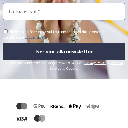
Ho letto l'informativa sul trattamento dei dati personali
consultabile
cliccando qui
.
Iscrivimi alla newsletter
Questo sito è protetto da Google reCAPTCHA v3,
Privacy Policy
e
Terms of
Service
di Google.