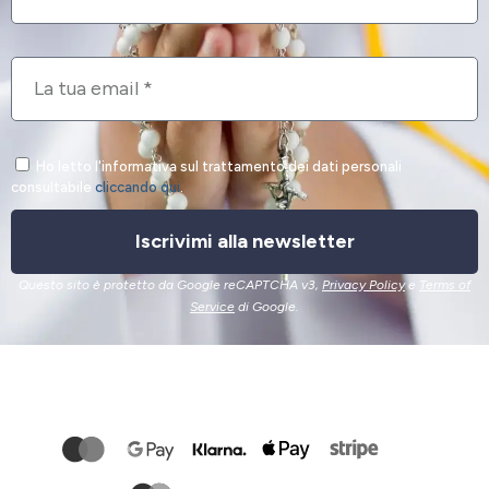
Ho letto l'informativa sul trattamento dei dati personali
consultabile
cliccando qui
.
Iscrivimi alla newsletter
Questo sito è protetto da Google reCAPTCHA v3,
Privacy Policy
e
Terms of
Service
di Google.