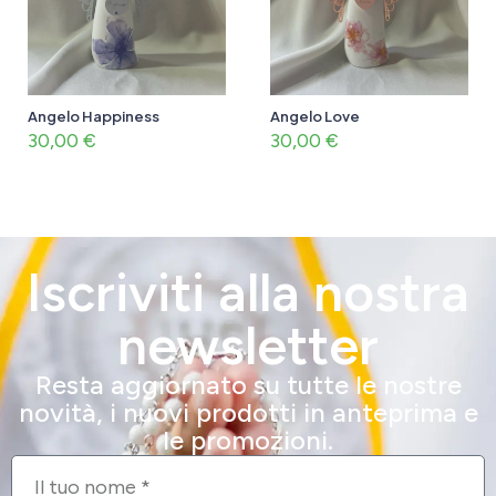
Angelo Happiness
Angelo Love
30,00
€
30,00
€
Iscriviti alla nostra
newsletter
Resta aggiornato su tutte le nostre
novità, i nuovi prodotti in anteprima e
le promozioni.