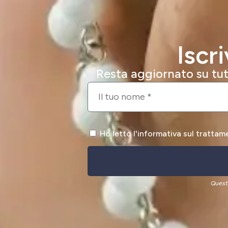
Iscr
Resta aggiornato su tutt
Ho letto l'informativa sul trattam
Quest