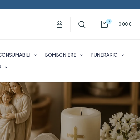
0
0,00
€
CONSUMABILI
BOMBONIERE
FUNERARIO
O