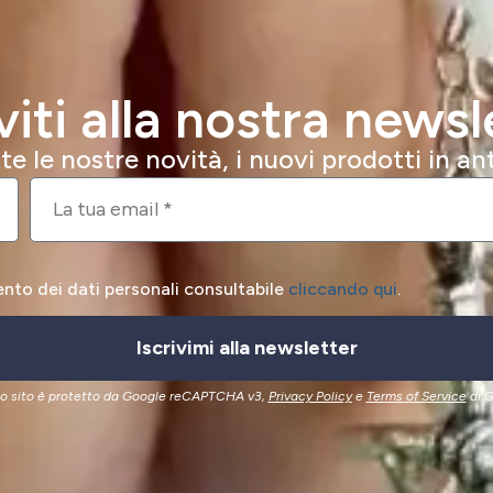
iviti alla nostra newsl
e le nostre novità, i nuovi prodotti in a
ento dei dati personali consultabile
cliccando qui
.
Iscrivimi alla newsletter
o sito è protetto da Google reCAPTCHA v3,
Privacy Policy
e
Terms of Service
di G