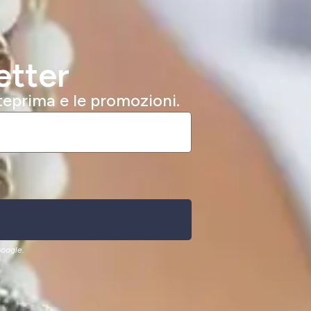
etter
nteprima e le promozioni.
oogle.