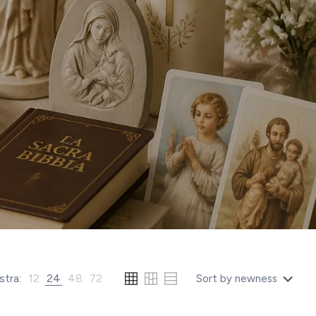
tra:
12
24
48
72