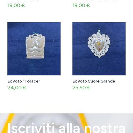
19,00
€
19,00
€
Ex Voto “Torace”
Ex Voto Cuore Grande
24,00
€
25,50
€
Iscriviti alla nostra