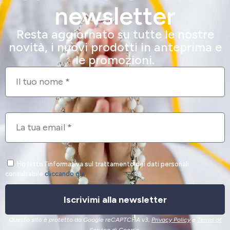
newsletter
Resta aggiornato su tutte le nostre
novità, i nuovi prodotti in anteprima e
le promozioni.
Ho letto l'informativa sul trattamento dei dati personali
consultabile
cliccando qui
.
Iscrivimi alla newsletter
Questo sito è protetto da Google reCAPTCHA v3,
Privacy Policy
e
Terms of