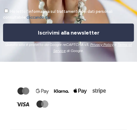
Ho letto l'informativa sul trattamento dei dati personali
consultabile
cliccando qui
.
Iscrivimi alla newsletter
Questo sito è protetto da Google reCAPTCHA v3,
Privacy Policy
e
Terms of
Service
di Google.