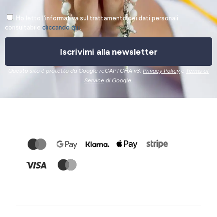
Ho letto l'informativa sul trattamento dei dati personali
consultabile
cliccando qui
.
Iscrivimi alla newsletter
Questo sito è protetto da Google reCAPTCHA v3,
Privacy Policy
e
Terms of
Service
di Google.