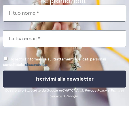
le promozioni.
Ho letto l'informativa sul trattamento dei dati personali
consultabile
cliccando qui
.
Iscrivimi alla newsletter
Questo sito è protetto da Google reCAPTCHA v3,
Privacy Policy
e
Terms of
Service
di Google.