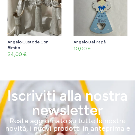
Angelo Custode Con
Angelo Del Papà
Bimbo
10,00
€
24,00
€
Iscriviti alla nostra
newsletter
Resta aggiornato su tutte le nostre
novità, i nuovi prodotti in anteprima e