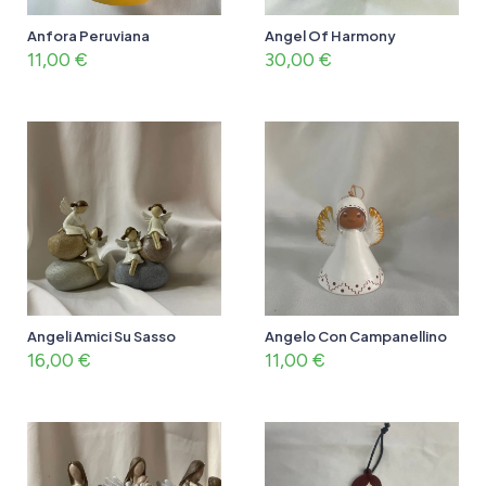
Anfora Peruviana
Angel Of Harmony
11,00
€
30,00
€
Angeli Amici Su Sasso
Angelo Con Campanellino
16,00
€
11,00
€