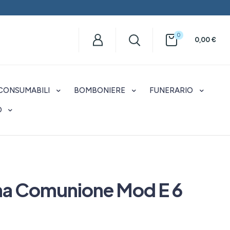
0
0,00
€
CONSUMABILI
BOMBONIERE
FUNERARIO
O
ma Comunione Mod E 6