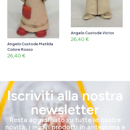
Angelo Custode Victor
26,40
€
Angelo Custode Matilda
Colore Rosso
26,40
€
Iscriviti alla nostra
newsletter
Resta aggiornato su tutte le nostre
novità, i nuovi prodotti in anteprima e