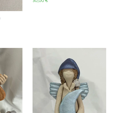
30,00
€
n