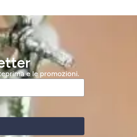
etter
nteprima e le promozioni.