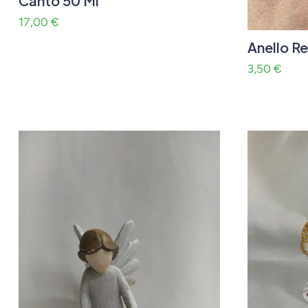
Canto 50 Ml
17,00
€
Anello R
3,50
€