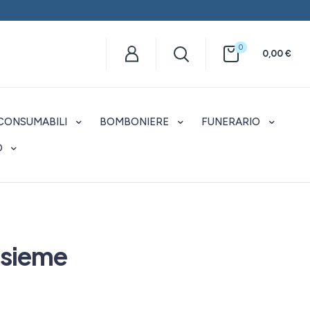
0
0,00
€
CONSUMABILI
BOMBONIERE
FUNERARIO
O
nsieme