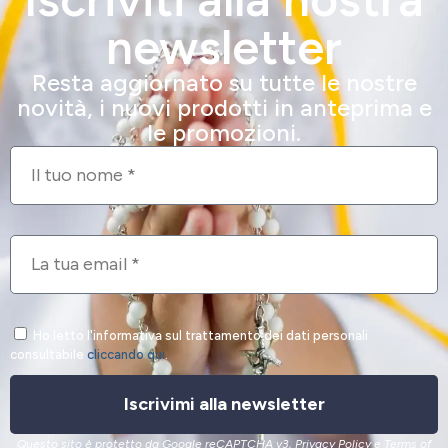
newsletter
Resta aggiornato su tutte le nostre
novità, i nuovi prodotti in anteprima e
le promozioni.
Ho letto l'informativa sul trattamento dei dati personali
consultabile
cliccando qui
.
Iscrivimi alla newsletter
Questo sito è protetto da Google reCAPTCHA v3,
Privacy Policy
e
Terms of